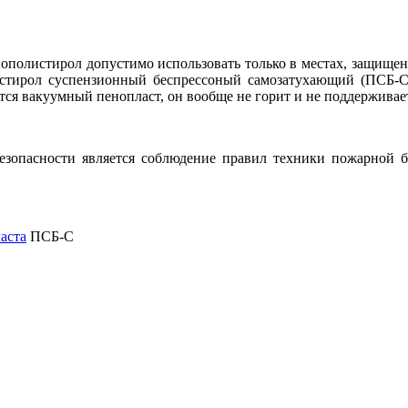
полистирол допустимо использовать только в местах, защищенн
стирол суспензионный беспрессоный самозатухающий (ПСБ-С
тся вакуумный пенопласт, он вообще не горит и не поддерживае
зопасности является соблюдение правил техники пожарной б
аста
ПСБ-С