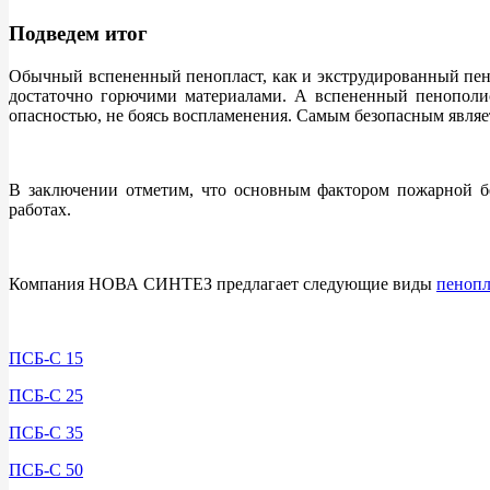
Подведем итог
Обычный вспененный пенопласт, как и экструдированный пено
достаточно горючими материалами. А вспененный пенополи
опасностью, не боясь воспламенения. Самым безопасным являе
В заключении отметим, что основным фактором пожарной бе
работах.
Компания НОВА СИНТЕЗ предлагает следующие виды
пенопл
ПСБ-С 15
ПСБ-С 25
ПСБ-С 35
ПСБ-С 50