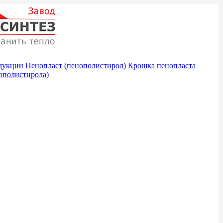
дукции
Пенопласт (пенополистирол)
Крошка пенопласта
ополистирола)