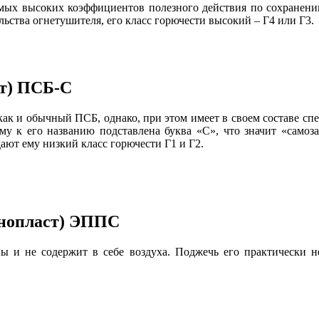
мых высоких коэффициентов полезного действия по сохранению 
льства огнетушителя, его класс горючести высокий – Г4 или Г3.
ст) ПСБ-С
как и обычный ПСБ, однако, при этом имеет в своем составе сп
у к его названию подставлена буква «С», что значит «самоза
 дают ему низкий класс горючести Г1 и Г2.
енопласт) ЭППС
ы и не содержит в себе воздуха. Поджечь его практически не