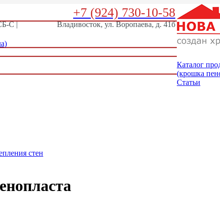
+7 (924) 730-10-58
Б-С |
Владивосток, ул. Воропаева, д. 41б
а)
Каталог про
(крошка пен
Статьи
епления стен
енопласта