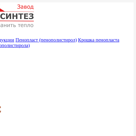
дукции
Пенопласт (пенополистирол)
Крошка пенопласта
ополистирола)
С