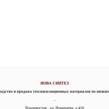
НОВА СИНТЕЗ
водство и продажа теплоизоляционных материалов
по низки
.
Владивосток , ул. Воропаева, д.41б